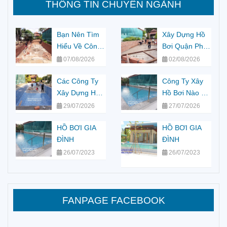
THÔNG TIN CHUYÊN NGÀNH
Bạn Nên Tìm
Xây Dựng Hồ
Hiểu Về Công
Bơi Quận Phú
Ty Xây Dựng
Nhuận Cùng
07/08/2026
02/08/2026
Hồ Bơi Gia Lai
Chúng Tôi Tìm
Các Công Ty
Hiểu Về Nó
Công Ty Xây
Xây Dựng Hồ
Hồ Bơi Nào Uy
Bơi Bình
Tín Giá Tốt
29/07/2026
27/07/2026
Dương Hiện
Nhất TPHCM
Nay ?
HỒ BƠI GIA
HỒ BƠI GIA
ĐÌNH
ĐÌNH
26/07/2023
26/07/2023
FANPAGE FACEBOOK