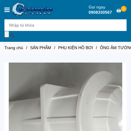
Gọi ngay
0
0908330567
Trang chủ
/
SẢN PHẨM
/
PHỤ KIỆN HỒ BƠI
/
ỐNG ÂM TƯỜNG