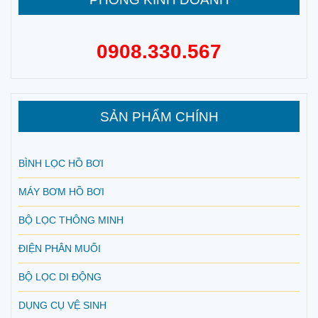
0908.330.567
SẢN PHẨM CHÍNH
BÌNH LỌC HỒ BƠI
MÁY BƠM HỒ BƠI
BỘ LỌC THÔNG MINH
ĐIỆN PHÂN MUỐI
BỘ LỌC DI ĐỘNG
DỤNG CỤ VỆ SINH